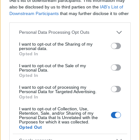
előadásában
IAB’s list of downstream participants. This information may
also be disclosed by us to third parties on the
IAB’s List of
Ódium-art
•
2010. január 07.
0
Downstream Participants
that may further disclose it to other
third parties.
A 4. akciót előkészítő Ágens és a Kodály-módszer
Please note that this website/app uses one or more Google
Personal Data Processing Opt Outs
koncertből idézet a Kortárs Dráma Fesztiválon, a
services and may gather and store information including but
Merlin Színházban 2009. november 28-án. A koncert
not limited to your visit or usage behaviour. You may click to
I want to opt-out of the Sharing of my
előtt, alatt és után folyt a 3. akció.
personal data.
grant or deny consent to Google and its third-party tags to
Opted In
use your data for below specified purposes in below Google
consent section.
I want to opt-out of the Sale of my
Personal Data.
Opted In
I want to opt-out of processing my
Personal Data for Targeted Advertising.
Opted In
I want to opt-out of Collection, Use,
Retention, Sale, and/or Sharing of my
Personal Data that Is Unrelated with the
Purposes for which it was collected.
Opted Out