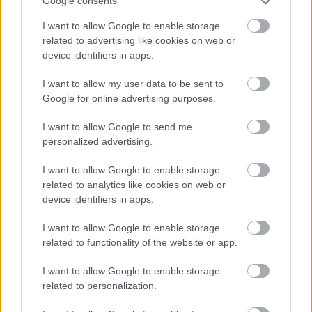
Google consents
I want to allow Google to enable storage
4. akció: A Kodály-módszer
related to advertising like cookies on web or
device identifiers in apps.
(előkészületben) - Forr a világ bús
tengere...
I want to allow my user data to be sent to
Google for online advertising purposes.
Ódium-art
•
2010. január 05.
0
I want to allow Google to send me
personalized advertising.
Forr a világ bús tengere... Idézet
gyermekkorunkból.Maklári József vezényel - Kodály,
I want to allow Google to enable storage
(Berzsenyi): A magyarokhoz
related to analytics like cookies on web or
device identifiers in apps.
4. akció: A Kodály-módszer
I want to allow Google to enable storage
(előkészületben) - Adalékok a
related to functionality of the website or app.
Kodály-módszerhez
I want to allow Google to enable storage
Ódium-art
•
2010. január 04.
0
related to personalization.