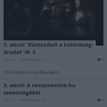
3. akció: 'Rámzúdult a különbség-
áradat' W. S.
Ódium-art
•
2009. december 12.
0
lOláh Ibolya-Palya Bea-Ágens
3. akció: A revizoronline.hu
szemszögéből
Ódium-art
•
2009. december 02.
0