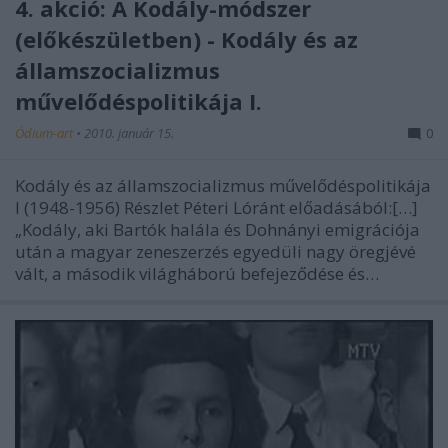
4. akció: A Kodály-módszer
(előkészületben) - Kodály és az
államszocializmus
művelődéspolitikája I.
Ódium-art
•
2010. január 15.
0
Kodály és az államszocializmus művelődéspolitikája
I (1948-1956) Részlet Péteri Lóránt előadásából:[…]
„Kodály, aki Bartók halála és Dohnányi emigrációja
után a magyar zeneszerzés egyedüli nagy öregjévé
vált, a második világháború befejeződése és…