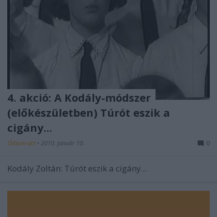
4. akció: A Kodály-módszer
(előkészületben) Túrót eszik a
cigány...
Ódium-art
•
2010. január 10.
0
Kodály Zoltán: Túrót eszik a cigány...