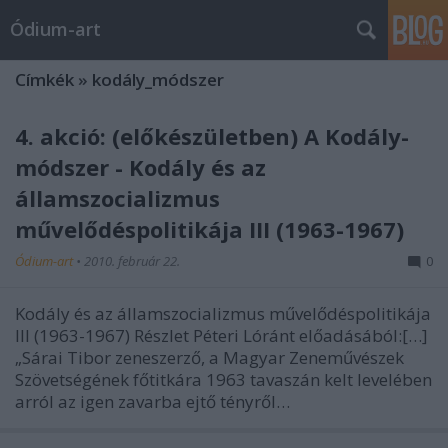
Ódium-art
Címkék
»
kodály_módszer
4. akció: (előkészületben) A Kodály-
módszer - Kodály és az
államszocializmus
művelődéspolitikája III (1963-1967)
Ódium-art
•
2010. február 22.
0
Kodály és az államszocializmus művelődéspolitikája
III (1963-1967) Részlet Péteri Lóránt előadásából:[…]
„Sárai Tibor zeneszerző, a Magyar Zeneművészek
Szövetségének főtitkára 1963 tavaszán kelt levelében
arról az igen zavarba ejtő tényről…