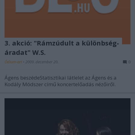
3. akció: "Rámzúdult a különbség-
áradat" W.S.
Ódium-art
•
2009. december 20.
0
Ágens beszédeStatisztikai látlelet az Ágens és a
Kodály Módszer című koncertelőadás nézőiről.