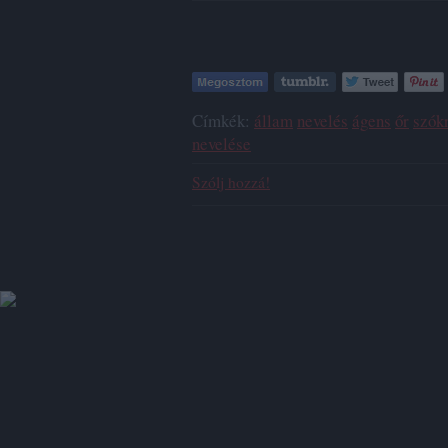
Címkék:
állam
nevelés
ágens
őr
szók
nevelése
Szólj hozzá!