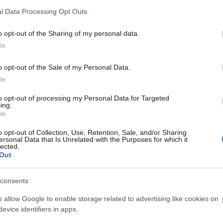
Kere
zságosnak lenni kínos és fáradságos
l Data Processing Opt Outs
o opt-out of the Sharing of my personal data.
In
ságosnak lenni kínos és fáradságos. Például az állam őrei
t vélekednek az igazságosról és az igazságtalanról
Fris
o opt-out of the Sale of my Personal Data.
seikben és költeményeikben. Mind egy szájjal
ogy szép a mértékletesség és az igazságosság, de…
In
phál
to opt-out of processing my Personal Data for Targeted
(
201
ing.
(elő
In
álla
196
tovább »
Ódi
o opt-out of Collection, Use, Retention, Sale, and/or Sharing
ersonal Data that Is Unrelated with the Purposes for which it
(age
lected.
Kodá
Tetszik
0
Out
akci
Dom
am
andrássy út
platón
ágens
őr
simán éva
1. akció
phál
consents
fáradságos
magá
maga
o allow Google to enable storage related to advertising like cookies on
Ágen
evice identifiers in apps.
bes
phál