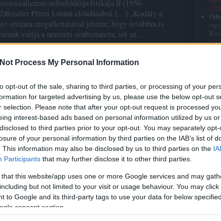
amszocializmus művelődéspolitikája II (1956-
196
2)Részlet Péteri Lóránt előadásából:[…] „Kodály a
Ódi
nyi szózata megalkotásával jelezte, hogy továbbra is
(age
Kodá
áénak vallja a nemzeti szubsztancia, sőt az…
akci
Dom
pirr
Not Process My Personal Information
konc
Oláh
Kodá
to opt-out of the sale, sharing to third parties, or processing of your per
Zolt
formation for targeted advertising by us, please use the below opt-out s
phál
r selection. Please note that after your opt-out request is processed y
magá
tovább »
eing interest-based ads based on personal information utilized by us or
maga
Ágen
disclosed to third parties prior to your opt-out. You may separately opt-
bes
Tetszik
0
losure of your personal information by third parties on the IAB’s list of
Ódi
. This information may also be disclosed by us to third parties on the
IA
tudo
la
kodály zoltán
államszocializmus
ódium art
ágens
Participants
that may further disclose it to other third parties.
terv
dály módszer
4. akció
péteri lóránt
3. a
 that this website/app uses one or more Google services and may gath
Áge
Utol
including but not limited to your visit or usage behaviour. You may click 
 to Google and its third-party tags to use your data for below specifi
ogle consent section.