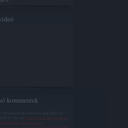
ai is.
videó
só kommentek
:
www.facebook.com/home.php?filter=nf
0.02.01. 01:14
)
4. akció: A Kodály-módszer
készületben) - Kodály és az
mszocializmus művelődéspolitikája II (1956-