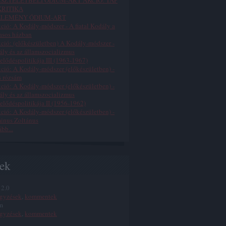
TISZTELETBELI ÓDIUM-ART AKCIÓ: TÁP
RITIKA
ZLEMÉNY ÓDIUM-ART
kció: A Kodály-módszer - A fiatal Kodály a
asos házban
kció: (előkészületben) A Kodály-módszer -
ly és az államszocializmus
lődéspolitikája III (1963-1967)
kció: A Kodály-módszer (előkészületben) -
s rózsám
kció: A Kodály-módszer (előkészületben) -
ly és az államszocializmus
lődéspolitikája II (1956-1962)
kció: A Kodály-módszer (előkészületben) -
inus Zoltánus
ább
...
ek
 2.0
egyzések
,
kommentek
m
egyzések
,
kommentek