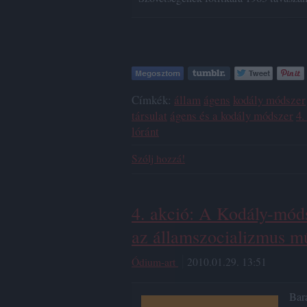
Címkék:
állam
ágens
kodály módszer
társulat
ágens és a kodály módszer
4.
lóránt
Szólj hozzá!
4. akció: A Kodály-móds
az államszocializmus mű
Ódium-art
2010.01.29. 13:51
Bar