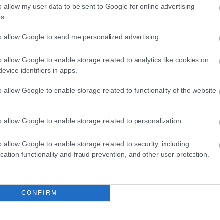
volt
o allow my user data to be sent to Google for online advertising
(com
nek a nevelése
s.
ágat.
phál
to allow Google to send me personalized advertising.
öreg
telít
soon
o allow Google to enable storage related to analytics like cookies on
zéljünk tegnapi témánkról, a vezetők kiválasztásáról.
evice identifiers in apps.
emlékeztek, azt állítottuk: államszeretőknek kell
atkozniuk és próbára kell őket tennünk gyönyörökben,
Link
o allow Google to enable storage related to functionality of the website
okban, meg kell győződnünk róla, hogy ez érzéseiket
 kínokban, sem rettegésben, sem bármi más…
agen
Kővá
o allow Google to enable storage related to personalization.
Para
Ódiu
o allow Google to enable storage related to security, including
cation functionality and fraud prevention, and other user protection.
Blog
tovább »
Jó felve
CONFIRM
Utolsó 
Tetszik
0
még min
mindig 