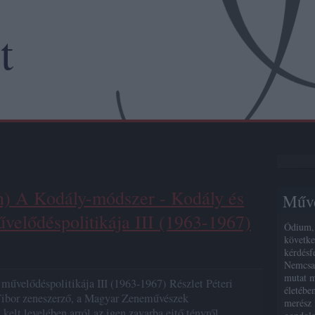
t
en) A Kodály-módszer - Kodály és
Művé
velődéspolitikája III (1963-1967)
Ódium, 
követke
kérdésf
Nemcsak
mutat m
művelődéspolitikája III (1963-1967) Részlet Péteri
életébe
Tibor zeneszerző, a Magyar Zeneművészek
merész 
 kelt levelében arról az igen zavarba ejtő tényről…