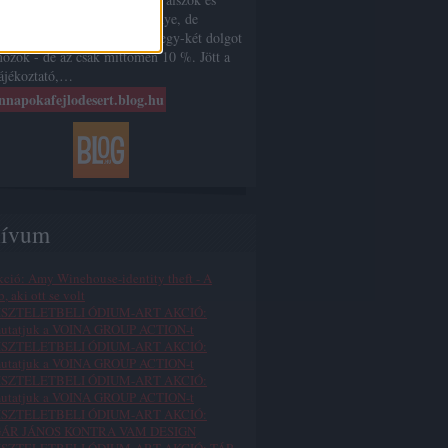
éjjel dolgozok" következménye, de
nálom. Ha nem is mindent - egy-két dolgot
ozok - de az csak mittomén 10 %. Jött a
tájékoztató,…
napokafejlodesert.blog.hu
hívum
kció: Amy Winehouse-identity theft - A
b, aki ott se volt
TISZTELETBELI ÓDIUM-ART AKCIÓ:
utatjuk a VOINA GROUP ACTION-t
TISZTELETBELI ÓDIUM-ART AKCIÓ:
utatjuk a VOINA GROUP ACTION-t
TISZTELETBELI ÓDIUM-ART AKCIÓ:
utatjuk a VOINA GROUP ACTION-t
TISZTELETBELI ÓDIUM-ART AKCIÓ:
ÁR JÁNOS KONTRA VAM DESIGN