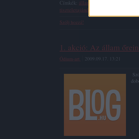
Címkék:
állam
kín
kitüntetés
után
hal
tiszteletajándék
1. akció
évadnyitó fe
Szólj hozzá!
1. akció: Az állam őrei
Ódium-art
2009.09.17. 13:21
Szó
dob