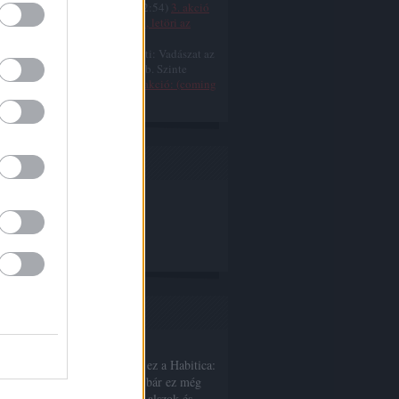
...@Ódium-art:
(
2009.11.27. 02:54
)
3. akció
ing soon) – „Fújja szél a fákat, letöri az
..” (2. rész)
:
Ehe! Lásd még: Dinó Buzzatti: Vadászat az
ekre, Spiró: Halálnovellák... stb. Szinte
ett m...
(
2009.11.14. 04:46
)
3. akció: (coming
) - A négerbaszó
blog
s.hu
gó Nagy Imre 2. akció fotók
frázis Simán Éva blogja
m-art fotók
ajánló
nni a ritmust
hőség nap - remélhetőleg. Jó ez a Habitica:
dig túlcsúszok éjfél utánra, bár ez még
inkább a "napközben inkább alszok és