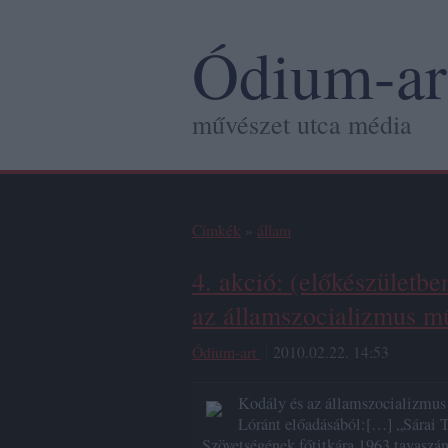
Ódium-ar
művészet utca média
Címkék
»
állam
4. akció: (előkészületb
az államszocializmus mű
Ódium-art
2010.02.22. 14:53
Kodály és az államszocializmus 
Lóránt előadásából:[…] „Sárai 
Szövetségének főtitkára 1963 tavaszán