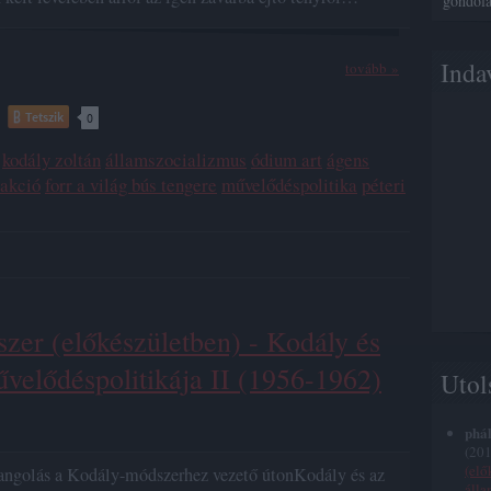
gondolat
Inda
tovább »
Tetszik
0
kodály zoltán
államszocializmus
ódium art
ágens
 akció
forr a világ bús tengere
művelődéspolitika
péteri
zer (előkészületben) - Kodály és
velődéspolitikája II (1956-1962)
Utol
phál
(
201
(elő
angolás a Kodály-módszerhez vezető útonKodály és az
álla