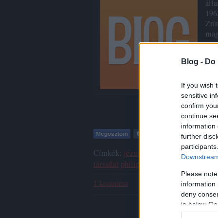
áll
196
Zrí
mag
Blog -
Do 
If you wish 
sensitive in
confirm you
continue se
information 
further disc
participants
Címkék:
jézus
állam
zrínyi
illyés gyu
Downstream 
társulat
philipp györgy
ágens és a ko
Please note
1
komment
information 
deny consent
in below Go