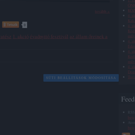
1. 
ÖNK
KÖ
tovább »
4. a
Kak
Tetszik
0
4. a
Kodá
ratész
1. akció
évadnyitó fesztivál
az állam őreinek a
műve
4. a
Éde
4. a
Kodá
műve
4. a
Dom
Tov
SÜTI BEÁLLÍTÁSOK MÓDOSÍTÁSA
Feed
RSS
bej
Ato
bej